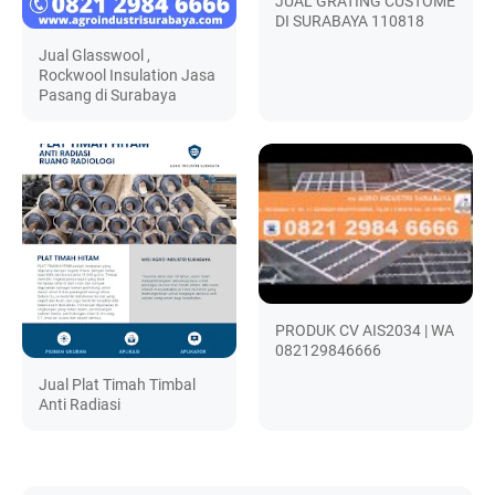
JUAL GRATING CUSTOME
DI SURABAYA 110818
Jual Glasswool ,
Rockwool Insulation Jasa
Pasang di Surabaya
PRODUK CV AIS2034 | WA
082129846666
Jual Plat Timah Timbal
Anti Radiasi