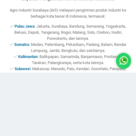
Agro Industri Surabaya (AIS) melayani pengiriman produk industri ke
berbagai kota besar di Indonesia, termasuk:
✅
Pulau Jawa
: Jakarta, Surabaya, Bandung, Semarang, Yogyakarta,
Bekasi, Depok, Tangerang, Bogor, Malang, Solo, Cirebon, Kediri,
Purwokerto, dan lainnya.
✅
Sumatra
: Medan, Palembang, Pekanbaru, Padang, Batam, Bandar
Lampung, Jambi, Bengkulu, dan sekitarnya.
✅
Kalimantan
: Balikpapan, Samarinda, Banjarmasin, Pontianak,
Tarakan, Palangkaraya, serta kota lainnya.
✅
Sulawesi
: Makassar, Manado, Palu, Kendari, Gorontalo, Parepare,
Bitung, Bau-Bau, dan wilayah sekitarnya.
✅
Bali & Nusa Tenggara
: Denpasar, Mataram, Kupang, Labuan Bajo,
Sumbawa Besar, Bima, Gianyar, serta wilayah lain.
✅
Maluku & Papua
: Ambon, Ternate, Jayapura, Sorong, Merauke,
Manokwari, Fakfak, Timika, dan daerah lainnya.
🚀
Siap mengirimkan produk industri terbaik ke seluruh Indonesia!
Pesan Sekarang & Dapatkan Penawaran Terbaik!