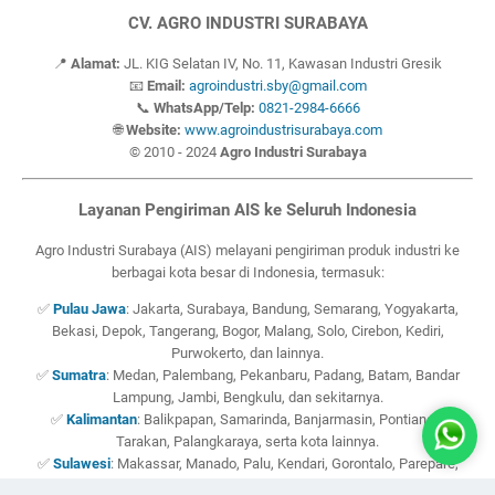
CV. AGRO INDUSTRI SURABAYA
📍
Alamat:
JL. KIG Selatan IV, No. 11, Kawasan Industri Gresik
📧
Email:
agroindustri.sby@gmail.com
📞
WhatsApp/Telp:
0821-2984-6666
🌐
Website:
www.agroindustrisurabaya.com
© 2010 - 2024
Agro Industri Surabaya
Layanan Pengiriman AIS ke Seluruh Indonesia
Agro Industri Surabaya (AIS) melayani pengiriman produk industri ke
berbagai kota besar di Indonesia, termasuk:
✅
Pulau Jawa
: Jakarta, Surabaya, Bandung, Semarang, Yogyakarta,
Bekasi, Depok, Tangerang, Bogor, Malang, Solo, Cirebon, Kediri,
Purwokerto, dan lainnya.
✅
Sumatra
: Medan, Palembang, Pekanbaru, Padang, Batam, Bandar
Lampung, Jambi, Bengkulu, dan sekitarnya.
✅
Kalimantan
: Balikpapan, Samarinda, Banjarmasin, Pontianak,
Tarakan, Palangkaraya, serta kota lainnya.
✅
Sulawesi
: Makassar, Manado, Palu, Kendari, Gorontalo, Parepare,
Bitung, Bau-Bau, dan wilayah sekitarnya.