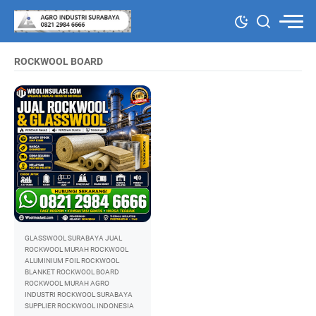
ROCKWOOL BOARD
GLASSWOOL SURABAYA
JUAL
ROCKWOOL MURAH
ROCKWOOL
ALUMINIUM FOIL
ROCKWOOL
BLANKET
ROCKWOOL BOARD
ROCKWOOL MURAH AGRO
INDUSTRI
ROCKWOOL SURABAYA
SUPPLIER ROCKWOOL INDONESIA