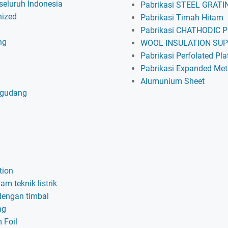
 seluruh Indonesia
Pabrikasi STEEL GRATI
nized
Pabrikasi Timah Hitam
Pabrikasi CHATHODIC 
ng
WOOL INSULATION SU
Pabrikasi Perfolated Pla
Pabrikasi Expanded Met
Alumunium Sheet
 gudang
tion
am teknik listrik
dengan timbal
ng
 Foil