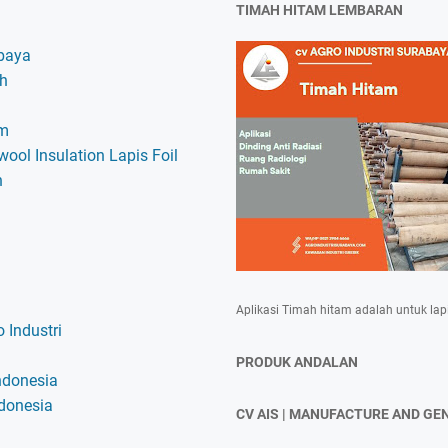
TIMAH HITAM LEMBARAN
baya
ah
am
ool Insulation Lapis Foil
h
Aplikasi Timah hitam adalah untuk lap
 Industri
PRODUK ANDALAN
ndonesia
ndonesia
CV AIS | MANUFACTURE AND GE