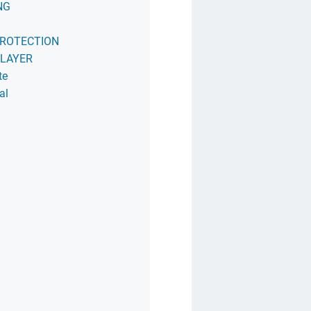
NG
PROTECTION
PLAYER
te
al