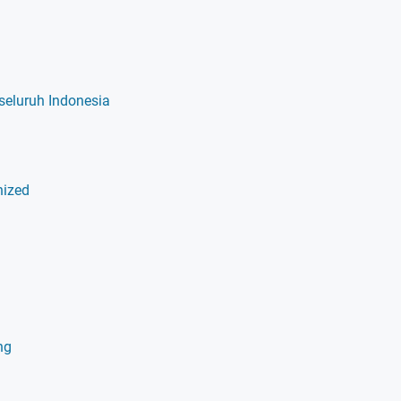
 seluruh Indonesia
nized
ng