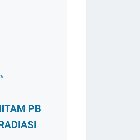
ya
HITAM PB
RADIASI