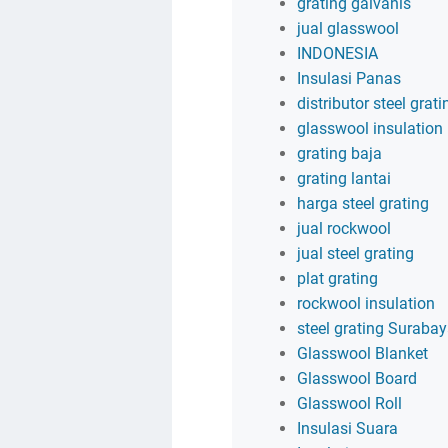
grating galvanis
jual glasswool
INDONESIA
Insulasi Panas
distributor steel grati
glasswool insulation
grating baja
grating lantai
harga steel grating
jual rockwool
jual steel grating
plat grating
rockwool insulation
steel grating Suraba
Glasswool Blanket
Glasswool Board
Glasswool Roll
Insulasi Suara