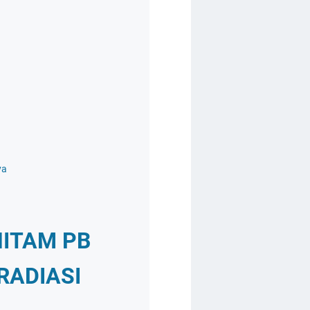
ya
HITAM PB
RADIASI