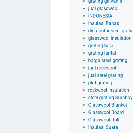
grating galvanis
jual glasswool
INDONESIA
Insulasi Panas
distributor steel grati
glasswool insulation
grating baja
grating lantai
harga steel grating
jual rockwool
jual steel grating
plat grating
rockwool insulation
steel grating Suraba
Glasswool Blanket
Glasswool Board
Glasswool Roll
Insulasi Suara