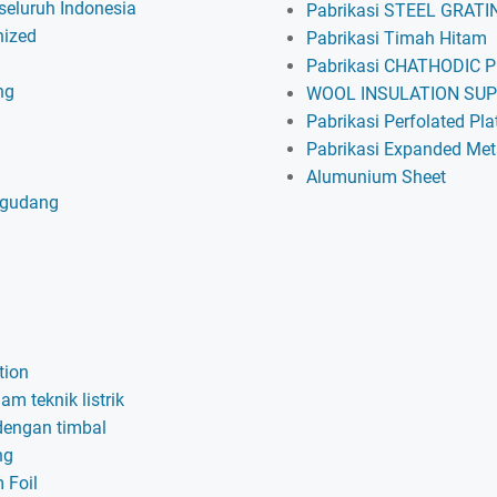
 seluruh Indonesia
Pabrikasi STEEL GRATI
nized
Pabrikasi Timah Hitam
Pabrikasi CHATHODIC 
ng
WOOL INSULATION SU
Pabrikasi Perfolated Pla
Pabrikasi Expanded Met
Alumunium Sheet
 gudang
tion
am teknik listrik
dengan timbal
ng
 Foil