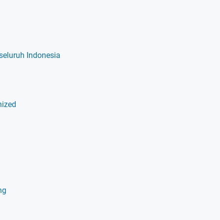
 seluruh Indonesia
nized
ng