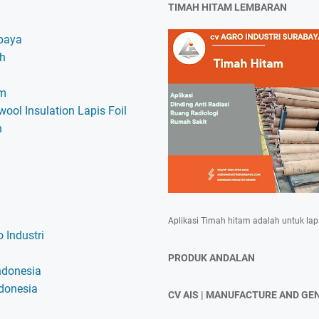
TIMAH HITAM LEMBARAN
baya
ah
am
ool Insulation Lapis Foil
h
Aplikasi Timah hitam adalah untuk lap
 Industri
PRODUK ANDALAN
ndonesia
ndonesia
CV AIS | MANUFACTURE AND GE