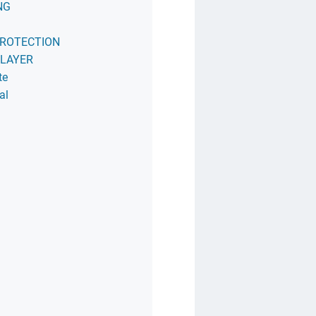
NG
PROTECTION
PLAYER
te
al